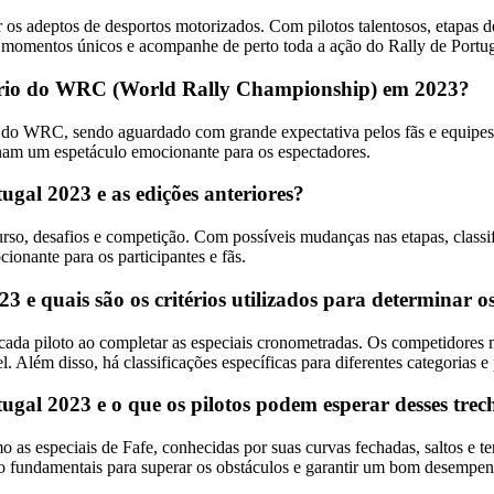
s adeptos de desportos motorizados. Com pilotos talentosos, etapas des
r momentos únicos e acompanhe de perto toda a ação do Rally de Portu
dário do WRC (World Rally Championship) em 2023?
s do WRC, sendo aguardado com grande expectativa pelos fãs e equipes.
onam um espetáculo emocionante para os espectadores.
tugal 2023 e as edições anteriores?
o, desafios e competição. Com possíveis mudanças nas etapas, classifica
onante para os participantes e fãs.
3 e quais são os critérios utilizados para determinar o
e cada piloto ao completar as especiais cronometradas. Os competidor
 Além disso, há classificações específicas para diferentes categorias 
ugal 2023 e o que os pilotos podem esperar desses trec
 as especiais de Fafe, conhecidas por suas curvas fechadas, saltos e te
são fundamentais para superar os obstáculos e garantir um bom desempe