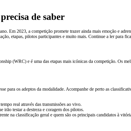
precisa de saber
ano. Em 2023, a competição promete trazer ainda mais emoção e adrenal
ação, etapas, pilotos participantes e muito mais. Continue a ler para fic
nship (WRC) e é uma das etapas mais icónicas da competição. Os melho
esse para os adeptos da modalidade. Acompanhe de perto as classificati
empo real através das transmissões ao vivo.
e irão testar a destreza e coragem dos pilotos.
nte na classificação geral e quem são os principais candidatos à vitóri