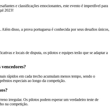
afiantes e classificações emocionantes, este evento é imperdível para
gal 2023!
 Além disso, a prova portuguesa é conhecida por seus desafios únicos,
tivas e locais de disputa, os pilotos e equipes terão que se adaptar a
s vencedores?
es mais rápidos em cada trecho acumulam menos tempo, sendo o
e prêmios especiais ao longo da competição.
hos?
rreno irregular. Os pilotos podem esperar um verdadeiro teste de
nho na competição.