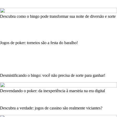
Descubra como o bingo pode transformar sua noite de diversão e sorte
Jogos de poker: torneios são a festa do baralho!
Desmistificando o bingo: você não precisa de sorte para ganhar!
Desvendando o poker: da inexperiência à maestria na era digital
Descubra a verdade: jogos de cassino são realmente viciantes?