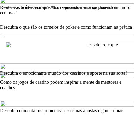
Roulette: você sabia que 97% das pessoas nunca ganharam um
Desafie os limites: conquiste os maiores torneios de poker do mundo!
centavo?
Descubra o que são os torneios de poker e como funcionam na prática
Descubra como maximizar seus ganhos com dicas de trote que
funcionam
Descubra o emocionante mundo dos cassinos e aposte na sua sorte!
Como os jogos de cassino podem inspirar a mente de mentores e
coaches
Descubra como dar os primeiros passos nas apostas e ganhar mais