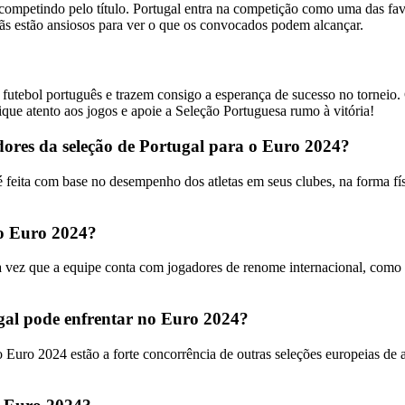
mpetindo pelo título. Portugal entra na competição como uma das favori
fãs estão ansiosos para ver o que os convocados podem alcançar.
utebol português e trazem consigo a esperança de sucesso no torneio.
Fique atento aos jogos e apoie a Seleção Portuguesa rumo à vitória!
adores da seleção de Portugal para o Euro 2024?
feita com base no desempenho dos atletas em seus clubes, na forma físi
 o Euro 2024?
ma vez que a equipe conta com jogadores de renome internacional, como
tugal pode enfrentar no Euro 2024?
o Euro 2024 estão a forte concorrência de outras seleções europeias de a