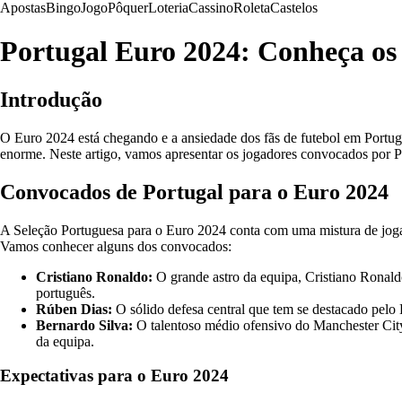
Apostas
Bingo
Jogo
Pôquer
Loteria
Cassino
Roleta
Castelos
Portugal Euro 2024: Conheça os
Introdução
O Euro 2024 está chegando e a ansiedade dos fãs de futebol em Portug
enorme. Neste artigo, vamos apresentar os jogadores convocados por Por
Convocados de Portugal para o Euro 2024
A Seleção Portuguesa para o Euro 2024 conta com uma mistura de jogador
Vamos conhecer alguns dos convocados:
Cristiano Ronaldo:
O grande astro da equipa, Cristiano Ronald
português.
Rúben Dias:
O sólido defesa central que tem se destacado pelo 
Bernardo Silva:
O talentoso médio ofensivo do Manchester City 
da equipa.
Expectativas para o Euro 2024