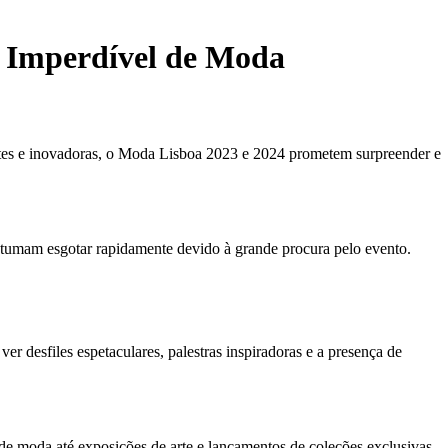
o Imperdível de Moda
tes e inovadoras, o Moda Lisboa 2023 e 2024 prometem surpreender e
ostumam esgotar rapidamente devido à grande procura pelo evento.
r desfiles espetaculares, palestras inspiradoras e a presença de
e moda até exposições de arte e lançamentos de coleções exclusivas,