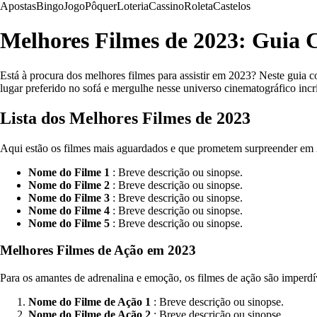
Apostas
Bingo
Jogo
Pôquer
Loteria
Cassino
Roleta
Castelos
Melhores Filmes de 2023: Guia
Está à procura dos melhores filmes para assistir em 2023? Neste guia 
lugar preferido no sofá e mergulhe nesse universo cinematográfico incr
Lista dos Melhores Filmes de 2023
Aqui estão os filmes mais aguardados e que prometem surpreender em
Nome do Filme 1
: Breve descrição ou sinopse.
Nome do Filme 2
: Breve descrição ou sinopse.
Nome do Filme 3
: Breve descrição ou sinopse.
Nome do Filme 4
: Breve descrição ou sinopse.
Nome do Filme 5
: Breve descrição ou sinopse.
Melhores Filmes de Ação em 2023
Para os amantes de adrenalina e emoção, os filmes de ação são imperdí
Nome do Filme de Ação 1
: Breve descrição ou sinopse.
Nome do Filme de Ação 2
: Breve descrição ou sinopse.