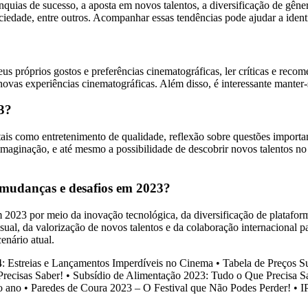
uias de sucesso, a aposta em novos talentos, a diversificação de gêner
ciedade, entre outros. Acompanhar essas tendências pode ajudar a identi
seus próprios gostos e preferências cinematográficas, ler críticas e rec
 a novas experiências cinematográficas. Além disso, é interessante mant
23?
ais como entretenimento de qualidade, reflexão sobre questões important
e imaginação, e até mesmo a possibilidade de descobrir novos talentos n
 mudanças e desafios em 2023?
2023 por meio da inovação tecnológica, da diversificação de plataformas
sual, da valorização de novos talentos e da colaboração internacional p
enário atual.
4: Estreias e Lançamentos Imperdíveis no Cinema
•
Tabela de Preços S
recisas Saber!
•
Subsídio de Alimentação 2023: Tudo o Que Precisa S
o ano
•
Paredes de Coura 2023 – O Festival que Não Podes Perder!
•
I