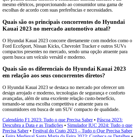
mesmo elétricos, proporcionando ao consumidor uma gama de
escolhas de acordo com suas preferências e necessidades.
Quais são os principais concorrentes do Hyundai
Kauai 2023 no mercado automotivo atual?
O Hyundai Kauai 2023 concorre diretamente com modelos como o
Ford EcoSport, Nissan Kicks, Chevrolet Tracker e outros SUVs
compactos presentes no mercado, sendo uma opção atraente para
quem busca um veículo versátil e moderno.
Quais são os diferenciais do Hyundai Kauai 2023
em relação aos seus concorrentes diretos?
O Hyundai Kauai 2023 se destaca no mercado por oferecer um
design arrojado e moderno, tecnologias de segurança e conforto
avançadas, além de uma excelente relação custo-benefício,
tornando-se uma escolha competitiva e atraente para os
consumidores em busca de um SUV compacto de qualidade.
Calendário F1 2023: Tudo o que Precisa Saber
•
Páscoa 2023:
Descubra a Data e as Tradições
•
Simulador IUC 2024: Tudo o que
Precisa Saber
•
Festival do Crato 2023 – Tudo o Que Precisa Saber
•
Feira Medieval Santa Maria da Feira 2023: Conheça os Detalhes
•