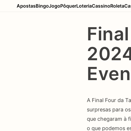
Apostas
Bingo
Jogo
Pôquer
Loteria
Cassino
Roleta
Ca
Fina
2024
Even
A Final Four da 
surpresas para os
que chegaram à fi
o que podemos es