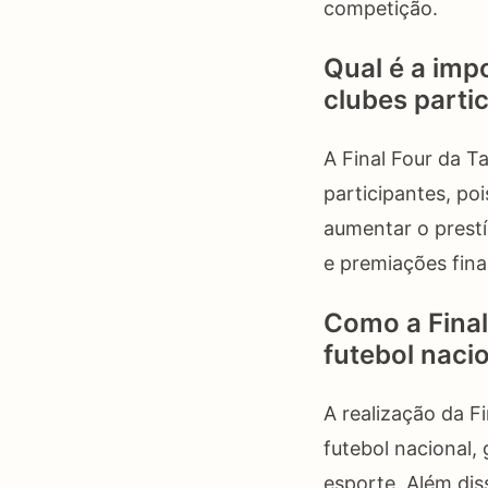
competição.
Qual é a imp
clubes parti
A Final Four da T
participantes, po
aumentar o prestí
e premiações fina
Como a Final
futebol naci
A realização da F
futebol nacional,
esporte. Além dis