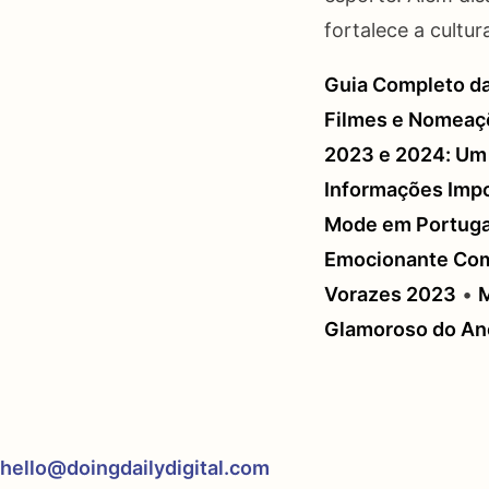
fortalece a cultur
Guia Completo d
Filmes e Nomeaç
2023 e 2024: Um
Informações Imp
Mode em Portuga
Emocionante Com
Vorazes 2023
•
M
Glamoroso do An
hello@doingdailydigital.com