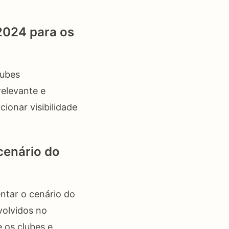
 2024 para os
lubes
relevante e
ionar visibilidade
cenário do
ntar o cenário do
volvidos no
 os clubes e