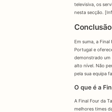
televisiva, os se
nesta secção. [I
Conclusão
Em suma, a Final
Portugal e ofere
demonstrado um e
alto nível. Não p
pela sua equipa fa
O que é a Fi
A Final Four da T
melhores times da