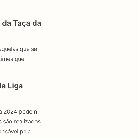
r da Taça da
aquelas que se
times que
da Liga
iga 2024 podem
 são realizados
onsável pela