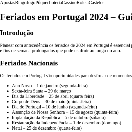
Apostas
Bingo
Jogo
Pôquer
Loteria
Cassino
Roleta
Castelos
Feriados em Portugal 2024 – Gu
Introdução
Planear com antecedência os feriados de 2024 em Portugal é essencial 
e fins de semana prolongados que pode usufruir ao longo do ano.
Feriados Nacionais
Os feriados em Portugal são oportunidades para desfrutar de momentos 
Ano Novo – 1 de janeiro (segunda-feira)
Sexta-feira Santa – 29 de março
Dia da Liberdade – 25 de abril (quarta-feira)
Corpo de Deus – 30 de maio (quinta-feira)
Dia de Portugal – 10 de junho (segunda-feira)
Assunção de Nossa Senhora – 15 de agosto (quinta-feira)
Implantação da República – 5 de outubro (sábado)
Restauração da Independência – 1 de dezembro (domingo)
Natal – 25 de dezembro (quarta-feira)