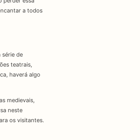
ão perder essa
encantar a todos
 série de
ões teatrais,
oca, haverá algo
as medievais,
rsa neste
ra os visitantes.