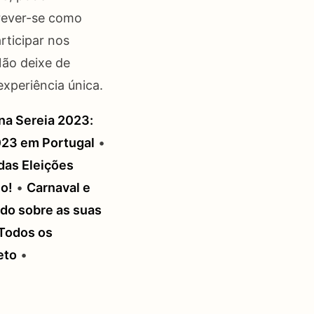
crever-se como
rticipar nos
Não deixe de
experiência única.
a Sereia 2023:
023 em Portugal
•
das Eleições
o!
•
Carnaval e
do sobre as suas
 Todos os
eto
•