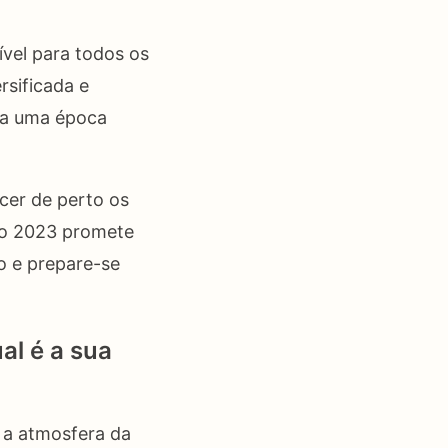
vel para todos os
rsificada e
s a uma época
cer de perto os
lio 2023 promete
o e prepare-se
al é a sua
a a atmosfera da