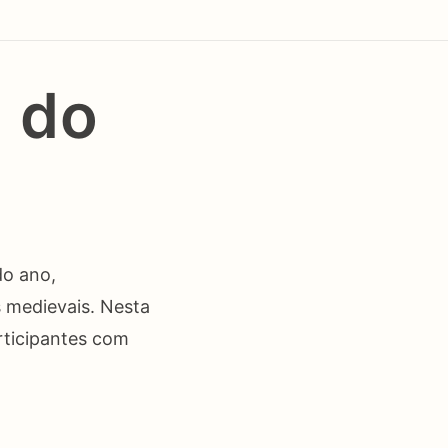
a do
do ano,
 medievais. Nesta
rticipantes com