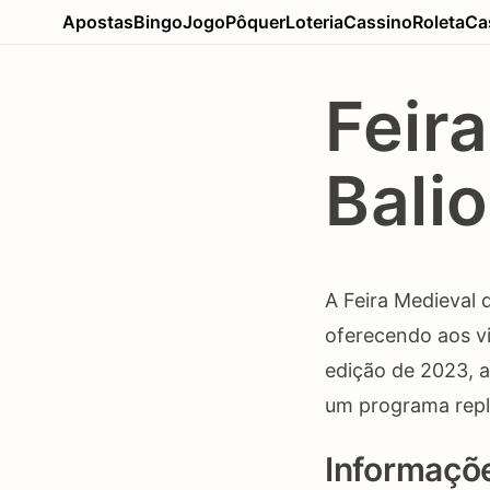
Apostas
Bingo
Jogo
Pôquer
Loteria
Cassino
Roleta
Ca
Feir
Bali
A Feira Medieval 
oferecendo aos v
edição de 2023, a
um programa repl
Informaçõ