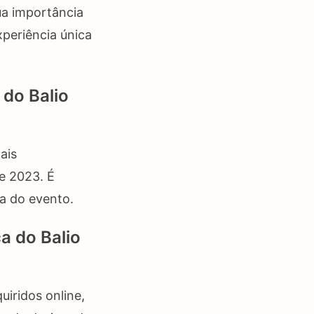
ua importância
xperiência única
 do Balio
ais
e 2023. É
ta do evento.
a do Balio
uiridos online,