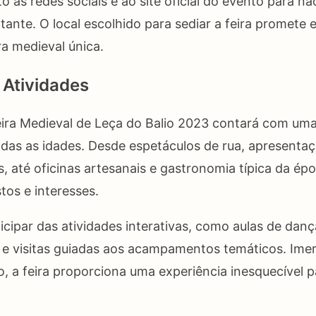
o às redes sociais e ao site oficial do evento para n
ante. O local escolhido para sediar a feira promete 
a medieval única.
 Atividades
ira Medieval de Leça do Balio 2023 contará com uma
odas as idades. Desde espetáculos de rua, apresentaç
, até oficinas artesanais e gastronomia típica da ép
tos e interesses.
icipar das atividades interativas, como aulas de danç
s e visitas guiadas aos acampamentos temáticos. Ime
o, a feira proporciona uma experiência inesquecível pa