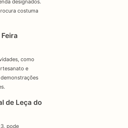
venda designados.
procura costuma
 Feira
ividades, como
artesanato e
 e demonstrações
es.
al de Leça do
23, pode