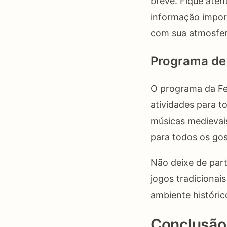
breve. Fique atent
informação import
com sua atmosfer
Programa de
O programa da Fe
atividades para t
músicas medievais
para todos os gos
Não deixe de part
jogos tradicionai
ambiente históric
Conclusão