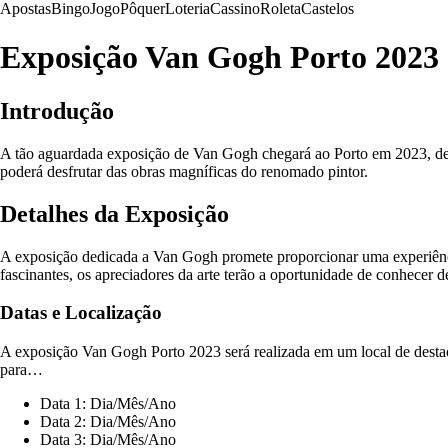
Apostas
Bingo
Jogo
Pôquer
Loteria
Cassino
Roleta
Castelos
Exposição Van Gogh Porto 2023
Introdução
A tão aguardada exposição de Van Gogh chegará ao Porto em 2023, despe
poderá desfrutar das obras magníficas do renomado pintor.
Detalhes da Exposição
A exposição dedicada a Van Gogh promete proporcionar uma experiência
fascinantes, os apreciadores da arte terão a oportunidade de conhecer de
Datas e Localização
A exposição Van Gogh Porto 2023 será realizada em um local de destaq
para…
Data 1: Dia/Mês/Ano
Data 2: Dia/Mês/Ano
Data 3: Dia/Mês/Ano