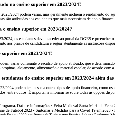
estudo no ensino superior em 2023/2024?
 em 2023/2024 podem variar, mas geralmente incluem o rendimento do agr
olsas são atribuídas aos estudantes que mais necessitam de apoio financei
 o ensino superior em 2023/2024?
023/2024, os estudantes devem aceder ao portal da DGES e preencher o 
ento aos prazos de candidatura e seguir atentamente as instruções disp
no superior em 2023/2024?
odem variar consoante o escalão de apoio atribuído, que é determinado
 propinas, alojamento, alimentação e material escolar, de acordo com a
 estudantes do ensino superior em 2023/2024 além das 
023/2024 podem ter acesso a outros tipos de apoio financeiro, como os
os, entre outros. É importante informar-se sobre todas as opções dispon
 Programa, Datas e Informações
•
Feira Medieval Santa Maria da Feira
ne de Futebol 2023
•
Sintomas e Medidas para a Covid-19 em 2023
•
ack Friday 2023 em Portugal: Tudo o que Precisa Saber
•
Perfumes Me