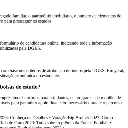
egado familiar, o património imobiliário, o número de elementos do
ro para prosseguir os estudos.
formulário de candidatura online, indicando toda a informação
onibilizadas pela DGES.
 com base nos critérios de atribuição definidos pela DGES. Em geral,
 situação económica do estudante.
bolsas de estudo?
 empréstimos bancários para estudantes, os programas de mobilidade
íveis para garantir o apoio financeiro necessário durante o percurso
 2023: Conheça os Detalhes
•
Votação Big Brother 2023: Como
Bola de Ouro 2023: Tudo sobre o prêmio da France Football
•
rcadona: Equivalências para 2023
•