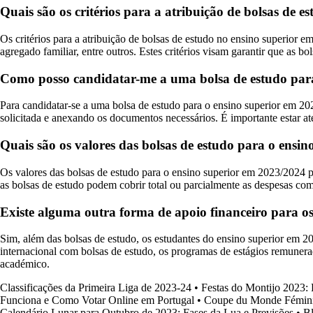
Quais são os critérios para a atribuição de bolsas de 
Os critérios para a atribuição de bolsas de estudo no ensino superior
agregado familiar, entre outros. Estes critérios visam garantir que as b
Como posso candidatar-me a uma bolsa de estudo para
Para candidatar-se a uma bolsa de estudo para o ensino superior em 2
solicitada e anexando os documentos necessários. É importante estar at
Quais são os valores das bolsas de estudo para o ensi
Os valores das bolsas de estudo para o ensino superior em 2023/2024 p
as bolsas de estudo podem cobrir total ou parcialmente as despesas com
Existe alguma outra forma de apoio financeiro para os
Sim, além das bolsas de estudo, os estudantes do ensino superior em 2
internacional com bolsas de estudo, os programas de estágios remunerad
académico.
Classificações da Primeira Liga de 2023-24
•
Festas do Montijo 2023:
Funciona e Como Votar Online em Portugal
•
Coupe du Monde Fémini
Calendário Lunar para Outubro de 2023: Fases da Lua e Previsões
•
Bl