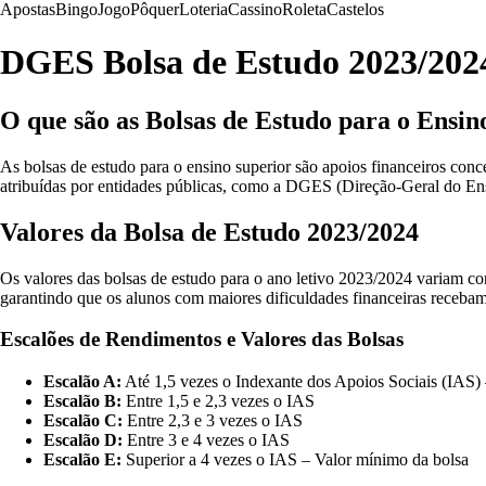
Apostas
Bingo
Jogo
Pôquer
Loteria
Cassino
Roleta
Castelos
DGES Bolsa de Estudo 2023/202
O que são as Bolsas de Estudo para o Ensin
As bolsas de estudo para o ensino superior são apoios financeiros con
atribuídas por entidades públicas, como a DGES (Direção-Geral do Ens
Valores da Bolsa de Estudo 2023/2024
Os valores das bolsas de estudo para o ano letivo 2023/2024 variam con
garantindo que os alunos com maiores dificuldades financeiras recebam
Escalões de Rendimentos e Valores das Bolsas
Escalão A:
Até 1,5 vezes o Indexante dos Apoios Sociais (IAS)
Escalão B:
Entre 1,5 e 2,3 vezes o IAS
Escalão C:
Entre 2,3 e 3 vezes o IAS
Escalão D:
Entre 3 e 4 vezes o IAS
Escalão E:
Superior a 4 vezes o IAS – Valor mínimo da bolsa