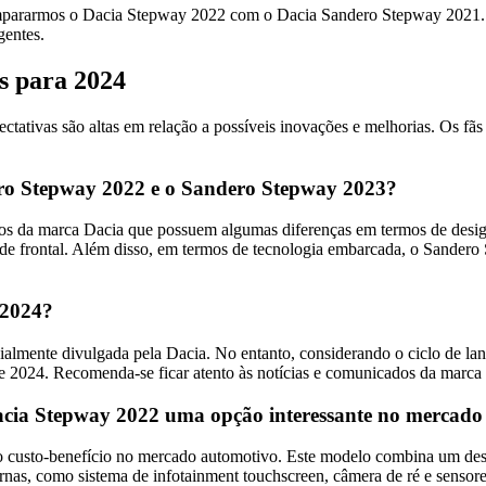
mpararmos o Dacia Stepway 2022 com o Dacia Sandero Stepway 2021. 
gentes.
s para 2024
tativas são altas em relação a possíveis inovações e melhorias. Os fã
dero Stepway 2022 e o Sandero Stepway 2023?
 da marca Dacia que possuem algumas diferenças em termos de design
de frontal. Além disso, em termos de tecnologia embarcada, o Sandero
 2024?
almente divulgada pela Dacia. No entanto, considerando o ciclo de la
e 2024. Recomenda-se ficar atento às notícias e comunicados da marca 
 Dacia Stepway 2022 uma opção interessante no mercad
 custo-benefício no mercado automotivo. Este modelo combina um desig
as, como sistema de infotainment touchscreen, câmera de ré e sensore