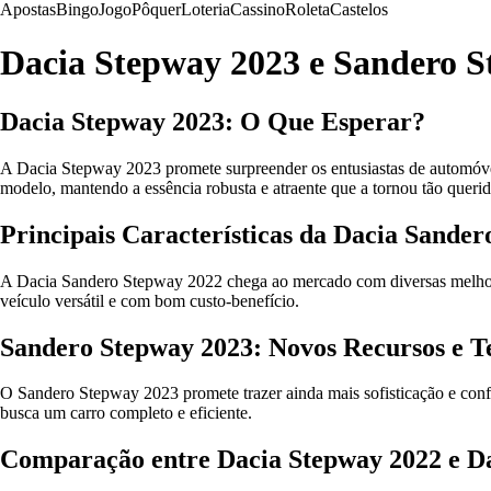
Apostas
Bingo
Jogo
Pôquer
Loteria
Cassino
Roleta
Castelos
Dacia Stepway 2023 e Sandero S
Dacia Stepway 2023: O Que Esperar?
A Dacia Stepway 2023 promete surpreender os entusiastas de automóve
modelo, mantendo a essência robusta e atraente que a tornou tão queri
Principais Características da Dacia Sande
A Dacia Sandero Stepway 2022 chega ao mercado com diversas melhori
veículo versátil e com bom custo-benefício.
Sandero Stepway 2023: Novos Recursos e T
O Sandero Stepway 2023 promete trazer ainda mais sofisticação e conf
busca um carro completo e eficiente.
Comparação entre Dacia Stepway 2022 e D