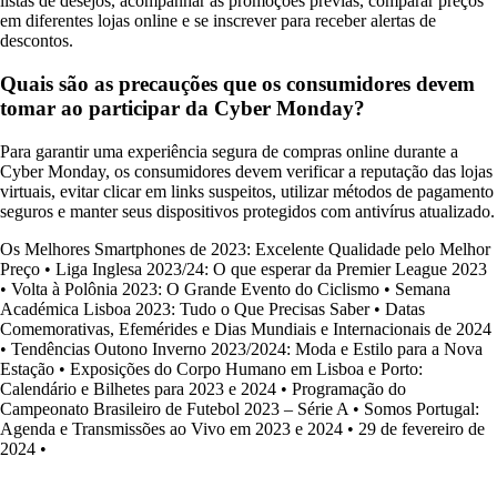
listas de desejos, acompanhar as promoções prévias, comparar preços
em diferentes lojas online e se inscrever para receber alertas de
descontos.
Quais são as precauções que os consumidores devem
tomar ao participar da Cyber Monday?
Para garantir uma experiência segura de compras online durante a
Cyber Monday, os consumidores devem verificar a reputação das lojas
virtuais, evitar clicar em links suspeitos, utilizar métodos de pagamento
seguros e manter seus dispositivos protegidos com antivírus atualizado.
Os Melhores Smartphones de 2023: Excelente Qualidade pelo Melhor
Preço
•
Liga Inglesa 2023/24: O que esperar da Premier League 2023
•
Volta à Polônia 2023: O Grande Evento do Ciclismo
•
Semana
Académica Lisboa 2023: Tudo o Que Precisas Saber
•
Datas
Comemorativas, Efemérides e Dias Mundiais e Internacionais de 2024
•
Tendências Outono Inverno 2023/2024: Moda e Estilo para a Nova
Estação
•
Exposições do Corpo Humano em Lisboa e Porto:
Calendário e Bilhetes para 2023 e 2024
•
Programação do
Campeonato Brasileiro de Futebol 2023 – Série A
•
Somos Portugal:
Agenda e Transmissões ao Vivo em 2023 e 2024
•
29 de fevereiro de
2024
•