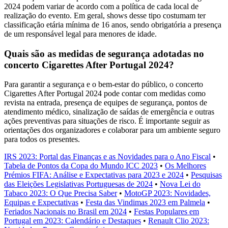
2024 podem variar de acordo com a política de cada local de
realização do evento. Em geral, shows desse tipo costumam ter
classificação etária mínima de 16 anos, sendo obrigatória a presença
de um responsável legal para menores de idade.
Quais são as medidas de segurança adotadas no
concerto Cigarettes After Portugal 2024?
Para garantir a segurança e o bem-estar do público, o concerto
Cigarettes After Portugal 2024 pode contar com medidas como
revista na entrada, presença de equipes de segurança, pontos de
atendimento médico, sinalização de saídas de emergência e outras
ações preventivas para situações de risco. É importante seguir as
orientações dos organizadores e colaborar para um ambiente seguro
para todos os presentes.
IRS 2023: Portal das Finanças e as Novidades para o Ano Fiscal
•
Tabela de Pontos da Copa do Mundo ICC 2023
•
Os Melhores
Prémios FIFA: Análise e Expectativas para 2023 e 2024
•
Pesquisas
das Eleições Legislativas Portuguesas de 2024
•
Nova Lei do
Tabaco 2023: O Que Precisa Saber
•
MotoGP 2023: Novidades,
Equipas e Expectativas
•
Festa das Vindimas 2023 em Palmela
•
Feriados Nacionais no Brasil em 2024
•
Festas Populares em
Portugal em 2023: Calendário e Destaques
•
Renault Clio 2023: