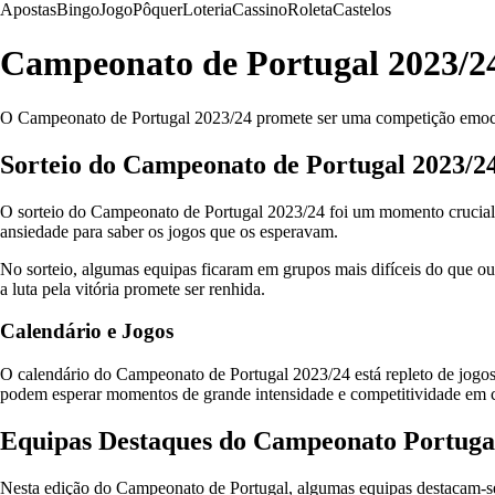
Apostas
Bingo
Jogo
Pôquer
Loteria
Cassino
Roleta
Castelos
Campeonato de Portugal 2023/2
O Campeonato de Portugal 2023/24 promete ser uma competição emocion
Sorteio do Campeonato de Portugal 2023/2
O sorteio do Campeonato de Portugal 2023/24 foi um momento crucial p
ansiedade para saber os jogos que os esperavam.
No sorteio, algumas equipas ficaram em grupos mais difíceis do que ou
a luta pela vitória promete ser renhida.
Calendário e Jogos
O calendário do Campeonato de Portugal 2023/24 está repleto de jogos 
podem esperar momentos de grande intensidade e competitividade em c
Equipas Destaques do Campeonato Portuga
Nesta edição do Campeonato de Portugal, algumas equipas destacam-se p