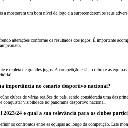
ipas a mostrarem um bom nível de jogo e a surpreenderem os seus adve
rendo alterações conforme os resultados dos jogos. É importante acompa
campeonato.
 e repleta de grandes jogos. A competição está ao rubro e as equipa
itória!
a importância no cenário desportivo nacional?
ne clubes de várias regiões do país, sendo considerada uma das princ
 conquistar visibilidade no panorama desportivo nacional.
2023/24 e qual a sua relevância para os clubes partic
finir os confrontos entre as equipas ao longo da competição. Este mome