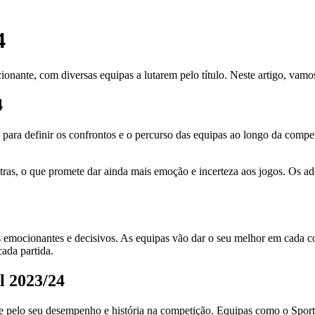
4
ante, com diversas equipas a lutarem pelo título. Neste artigo, vamo
4
ara definir os confrontos e o percurso das equipas ao longo da compe
tras, o que promete dar ainda mais emoção e incerteza aos jogos. Os ad
emocionantes e decisivos. As equipas vão dar o seu melhor em cada con
ada partida.
l 2023/24
elo seu desempenho e história na competição. Equipas como o Sporting,