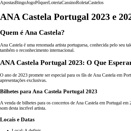
Apostas
Bingo
Jogo
Pôquer
Loteria
Cassino
Roleta
Castelos
ANA Castela Portugal 2023 e 202
Quem é Ana Castela?
Ana Castela é uma renomada artista portuguesa, conhecida pelo seu tal
também o reconhecimento internacional.
ANA Castela Portugal 2023: O Que Espera
O ano de 2023 promete ser especial para os fãs de Ana Castela em Por
apresentações exclusivas.
Bilhetes para Ana Castela Portugal 2023
A venda de bilhetes para os concertos de Ana Castela em Portugal em 
som desta incrível artista.
Locais e Datas
Local: A definir