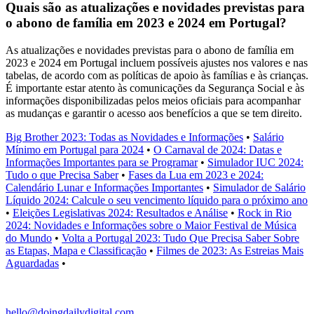
Quais são as atualizações e novidades previstas para
o abono de família em 2023 e 2024 em Portugal?
As atualizações e novidades previstas para o abono de família em
2023 e 2024 em Portugal incluem possíveis ajustes nos valores e nas
tabelas, de acordo com as políticas de apoio às famílias e às crianças.
É importante estar atento às comunicações da Segurança Social e às
informações disponibilizadas pelos meios oficiais para acompanhar
as mudanças e garantir o acesso aos benefícios a que se tem direito.
Big Brother 2023: Todas as Novidades e Informações
•
Salário
Mínimo em Portugal para 2024
•
O Carnaval de 2024: Datas e
Informações Importantes para se Programar
•
Simulador IUC 2024:
Tudo o que Precisa Saber
•
Fases da Lua em 2023 e 2024:
Calendário Lunar e Informações Importantes
•
Simulador de Salário
Líquido 2024: Calcule o seu vencimento líquido para o próximo ano
•
Eleições Legislativas 2024: Resultados e Análise
•
Rock in Rio
2024: Novidades e Informações sobre o Maior Festival de Música
do Mundo
•
Volta a Portugal 2023: Tudo Que Precisa Saber Sobre
as Etapas, Mapa e Classificação
•
Filmes de 2023: As Estreias Mais
Aguardadas
•
hello@doingdailydigital.com