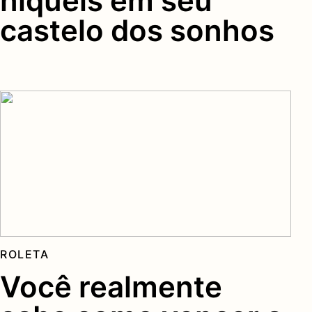
níqueis em seu
castelo dos sonhos
ROLETA
Você realmente