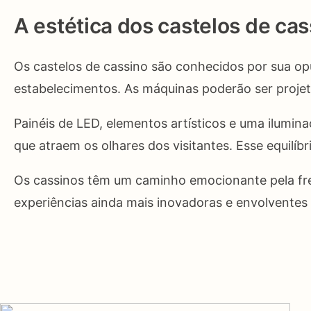
A estética dos castelos de cas
Os castelos de cassino são conhecidos por sua opu
estabelecimentos. As máquinas poderão ser projet
Painéis de LED, elementos artísticos e uma ilumi
que atraem os olhares dos visitantes. Esse equilíbr
Os cassinos têm um caminho emocionante pela frent
experiências ainda mais inovadoras e envolventes 