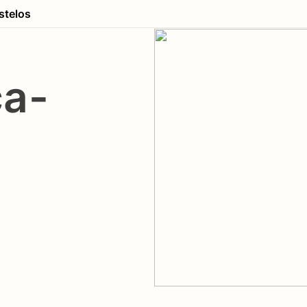
stelos
ça-