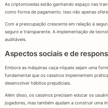
As criptomoedas estão ganhando espaço nas trans
como forma de pagamento. Isso não apenas ofere
Com a preocupação crescente em relação à segura
seguro e transparente. A implementação de tecnolo
auditáveis.
Aspectos sociais e de respons
Embora as máquinas caça-níqueis sejam uma forma
fundamental que os cassinos implementem práticas 
desenvolver hábitos prejudiciais.
Além disso, os cassinos precisam educar os usuár
jogadores, mas também ajudam a construir uma im