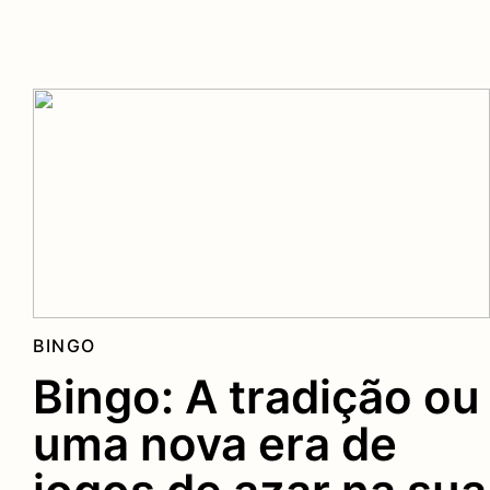
BINGO
Bingo: A tradição ou
uma nova era de