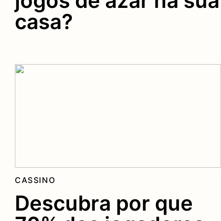
jogos de azar na sua
casa?
CASSINO
Descubra por que