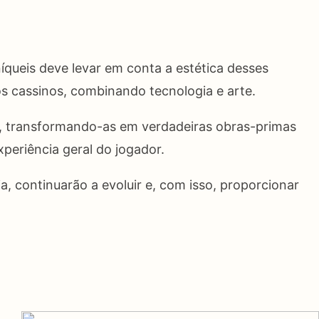
íqueis deve levar em conta a estética desses
s cassinos, combinando tecnologia e arte.
s, transformando-as em verdadeiras obras-primas
xperiência geral do jogador.
, continuarão a evoluir e, com isso, proporcionar