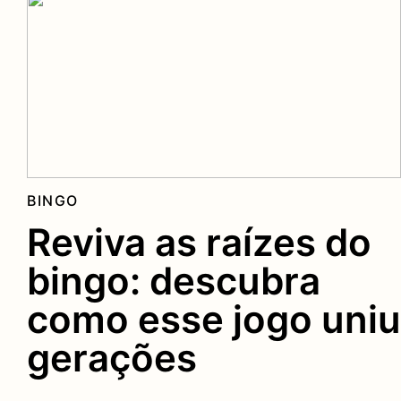
BINGO
Reviva as raízes do
bingo: descubra
como esse jogo uniu
gerações