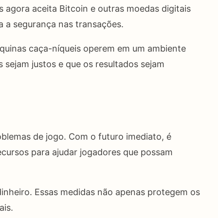
gora aceita Bitcoin e outras moedas digitais
 a segurança nas transações.
máquinas caça-níqueis operem em um ambiente
 sejam justos e que os resultados sejam
lemas de jogo. Com o futuro imediato, é
recursos para ajudar jogadores que possam
 dinheiro. Essas medidas não apenas protegem os
is.