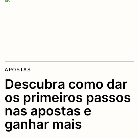
APOSTAS
Descubra como dar
os primeiros passos
nas apostas e
ganhar mais