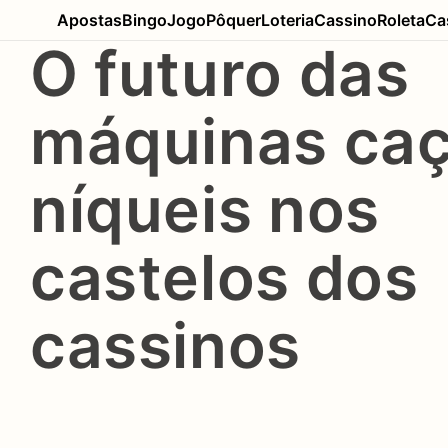
Apostas
Bingo
Jogo
Pôquer
Loteria
Cassino
Roleta
Ca
O futuro das
máquinas ca
níqueis nos
castelos dos
cassinos