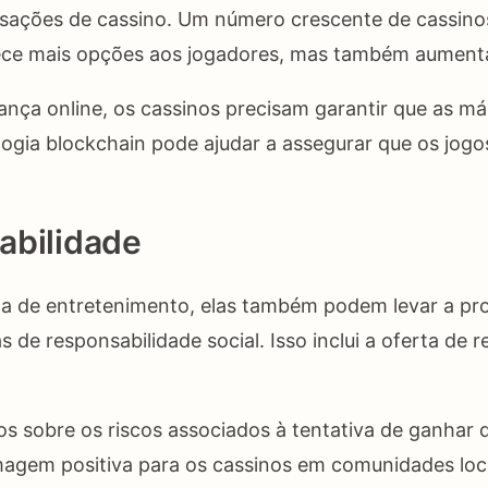
ações de cassino. Um número crescente de cassinos a
ce mais opções aos jogadores, mas também aumenta
nça online, os cassinos precisam garantir que as 
gia blockchain pode ajudar a assegurar que os jogos
abilidade
 de entretenimento, elas também podem levar a prob
de responsabilidade social. Isso inclui a oferta de 
ios sobre os riscos associados à tentativa de ganhar
agem positiva para os cassinos em comunidades loca