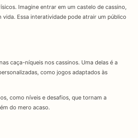
físicos. Imagine entrar em um castelo de cassino,
da. Essa interatividade pode atrair um público
nas caça-níqueis nos cassinos. Uma delas é a
 personalizadas, como jogos adaptados às
os, como níveis e desafios, que tornam a
além do mero acaso.