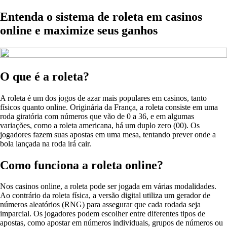
Entenda o sistema de roleta em casinos
online e maximize seus ganhos
O que é a roleta?
A roleta é um dos jogos de azar mais populares em casinos, tanto
físicos quanto online. Originária da França, a roleta consiste em uma
roda giratória com números que vão de 0 a 36, e em algumas
variações, como a roleta americana, há um duplo zero (00). Os
jogadores fazem suas apostas em uma mesa, tentando prever onde a
bola lançada na roda irá cair.
Como funciona a roleta online?
Nos casinos online, a roleta pode ser jogada em várias modalidades.
Ao contrário da roleta física, a versão digital utiliza um gerador de
números aleatórios (RNG) para assegurar que cada rodada seja
imparcial. Os jogadores podem escolher entre diferentes tipos de
apostas, como apostar em números individuais, grupos de números ou