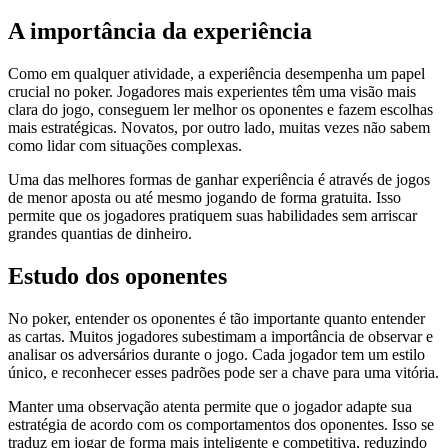
A importância da experiência
Como em qualquer atividade, a experiência desempenha um papel
crucial no poker. Jogadores mais experientes têm uma visão mais
clara do jogo, conseguem ler melhor os oponentes e fazem escolhas
mais estratégicas. Novatos, por outro lado, muitas vezes não sabem
como lidar com situações complexas.
Uma das melhores formas de ganhar experiência é através de jogos
de menor aposta ou até mesmo jogando de forma gratuita. Isso
permite que os jogadores pratiquem suas habilidades sem arriscar
grandes quantias de dinheiro.
Estudo dos oponentes
No poker, entender os oponentes é tão importante quanto entender
as cartas. Muitos jogadores subestimam a importância de observar e
analisar os adversários durante o jogo. Cada jogador tem um estilo
único, e reconhecer esses padrões pode ser a chave para uma vitória.
Manter uma observação atenta permite que o jogador adapte sua
estratégia de acordo com os comportamentos dos oponentes. Isso se
traduz em jogar de forma mais inteligente e competitiva, reduzindo