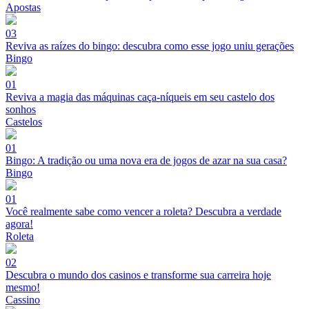
Apostas
03
Reviva as raízes do bingo: descubra como esse jogo uniu gerações
Bingo
01
Reviva a magia das máquinas caça-níqueis em seu castelo dos
sonhos
Castelos
01
Bingo: A tradição ou uma nova era de jogos de azar na sua casa?
Bingo
01
Você realmente sabe como vencer a roleta? Descubra a verdade
agora!
Roleta
02
Descubra o mundo dos casinos e transforme sua carreira hoje
mesmo!
Cassino