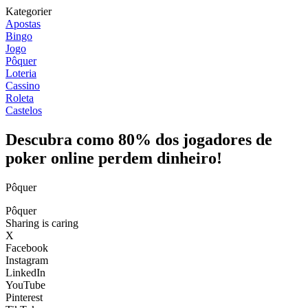
Kategorier
Apostas
Bingo
Jogo
Pôquer
Loteria
Cassino
Roleta
Castelos
Descubra como 80% dos jogadores de
poker online perdem dinheiro!
Pôquer
Pôquer
Sharing is caring
X
Facebook
Instagram
LinkedIn
YouTube
Pinterest