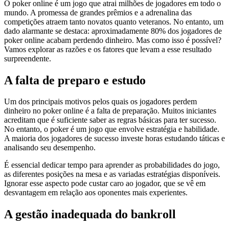
O poker online é um jogo que atrai milhões de jogadores em todo o
mundo. A promessa de grandes prêmios e a adrenalina das
competições atraem tanto novatos quanto veteranos. No entanto, um
dado alarmante se destaca: aproximadamente 80% dos jogadores de
poker online acabam perdendo dinheiro. Mas como isso é possível?
Vamos explorar as razões e os fatores que levam a esse resultado
surpreendente.
A falta de preparo e estudo
Um dos principais motivos pelos quais os jogadores perdem
dinheiro no poker online é a falta de preparação. Muitos iniciantes
acreditam que é suficiente saber as regras básicas para ter sucesso.
No entanto, o poker é um jogo que envolve estratégia e habilidade.
A maioria dos jogadores de sucesso investe horas estudando táticas e
analisando seu desempenho.
É essencial dedicar tempo para aprender as probabilidades do jogo,
as diferentes posições na mesa e as variadas estratégias disponíveis.
Ignorar esse aspecto pode custar caro ao jogador, que se vê em
desvantagem em relação aos oponentes mais experientes.
A gestão inadequada do bankroll