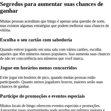
Segredos para aumentar suas chances de
ganhar
Muitas pessoas acreditam que bingo é apenas uma questão de sorte,
mas existem algumas estratégias que podem melhorar suas chances de
vitória.
Escolha o seu cartão com sabedoria
Quando estiver jogando em uma sala com vários cartões, escolha
aqueles que têm números menos populares. Isso aumenta suas chances
de não ter concorrência nos números que você marca.
Jogue em horários menos concorridos
Evite jogar em horários de pico, quando muitas pessoas estão
participando. Quanto menos jogadores houver, maiores serão suas
chances de ganhar.
Participe de promoções e eventos especiais
Muitos locais de bingo oferecem eventos especiais e promoções.
Aproveitar essas oportunidades pode resultar em prêmios maiores e