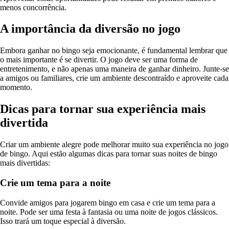
menos concorrência.
A importância da diversão no jogo
Embora ganhar no bingo seja emocionante, é fundamental lembrar que
o mais importante é se divertir. O jogo deve ser uma forma de
entretenimento, e não apenas uma maneira de ganhar dinheiro. Junte-se
a amigos ou familiares, crie um ambiente descontraído e aproveite cada
momento.
Dicas para tornar sua experiência mais
divertida
Criar um ambiente alegre pode melhorar muito sua experiência no jogo
de bingo. Aqui estão algumas dicas para tornar suas noites de bingo
mais divertidas:
Crie um tema para a noite
Convide amigos para jogarem bingo em casa e crie um tema para a
noite. Pode ser uma festa à fantasia ou uma noite de jogos clássicos.
Isso trará um toque especial à diversão.